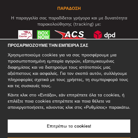
ΠΑΡΑΔΟΣΗ
Η παραγγελία σας παραδίδεται γρήγορα και με δυνατότητα
παρακολούθησης (tracking) με:
ΠΡΟΣΑΡΜΌΖΟΥΜΕ ΤΗΝ ΕΜΠΕΙΡΊΑ ΣΑΣ
ΚΟΙΝΩΝΙΚΆ ΔΊΚΤΥΑ
Χρησιμοποιούμε cookies για να σας προσφέρουμε μια
προσωποποιημένη εμπειρία αγορών, εξατομικευμένες
διαφημίσεις και να διατηρούμε τους ιστότοπούς μας
αξιόπιστους και ασφαλείς. Για τον σκοπό αυτόν, συλλέγουμε
ΕΠΑΓΓΕΛΜΑΤΙΚΗ ΔΙΕΥΘΥΝΣΗ
πληροφορίες σχετικά με τους χρήστες, τη συμπεριφορά τους
Motley Denim Europe OÜ
και τις συσκευές τους.
Narva mnt 5, EE-10117 Tallinn
Κάντε κλικ στο «Εντάξει», εάν επιτρέπετε όλα τα cookies, ή
Reg: 12356245
επιλέξτε ποια cookies επιτρέπετε και ποια θέλετε να
ΣΗΜΕΙΩΣΗ! Μη στέλνετε επιστρεφόμενα προϊόντα σε αυτήν τη
απενεργοποιήσετε, κάνοντας κλικ στις «Ρυθμίσεις» παρακάτω.
διεύθυνση!
Επιτρέπω τα cookies!