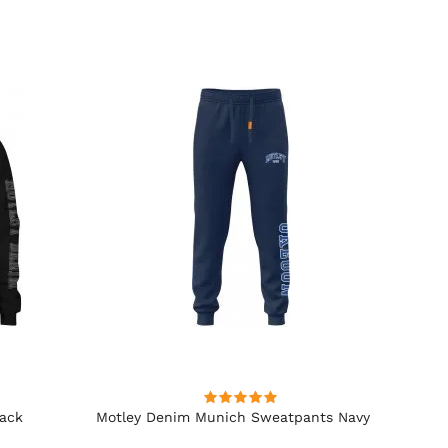
lack
Motley Denim Munich Sweatpants Navy
Motle