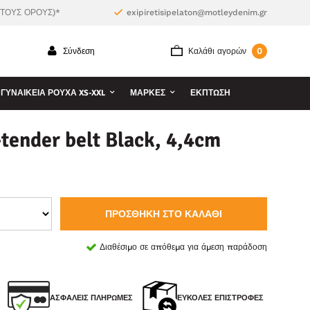
 ΤΟΥΣ ΟΡΟΥΣ)*
exipiretisipelaton@motleydenim.gr
0
Σύνδεση
Καλάθι αγορών
ΓΥΝΑΙΚΕΊΑ ΡΟΎΧΑ XS-XXL
ΜΆΡΚΕΣ
ΕΚΠΤΩΣΗ
ender belt Black, 4,4cm
ΠΡΟΣΘΉΚΗ ΣΤΟ ΚΑΛΆΘΙ
Διαθέσιμο σε απόθεμα για άμεση παράδοση
ΑΣΦΑΛΕΊΣ ΠΛΗΡΩΜΈΣ
ΕΎΚΟΛΕΣ ΕΠΙΣΤΡΟΦΈΣ