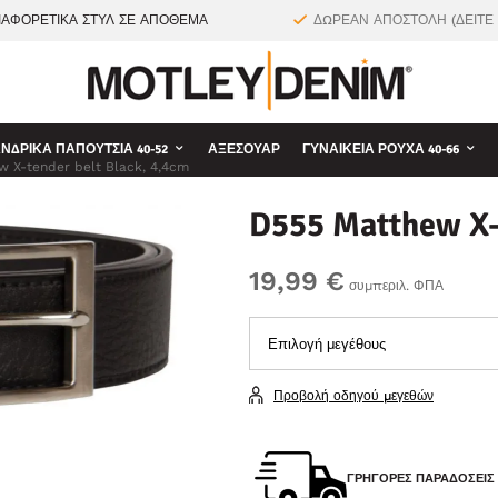
ΙΑΦΟΡΕΤΙΚΑ ΣΤΥΛ ΣΕ ΑΠΟΘΕΜΑ
ΔΩΡΕΑΝ ΑΠΟΣΤΟΛΗ (ΔΕΙΤΕ
ΝΔΡΙΚΆ ΠΑΠΟΎΤΣΙΑ 40-52
ΑΞΕΣΟΥΆΡ
ΓΥΝΑΙΚΕΊΑ ΡΟΎΧΑ 40-66
 X-tender belt Black, 4,4cm
D555 Matthew X-t
19,99 €
συμπεριλ. ΦΠΑ
Προβολή οδηγού μεγεθών
ΓΡΉΓΟΡΕΣ ΠΑΡΑΔΌΣΕΙΣ