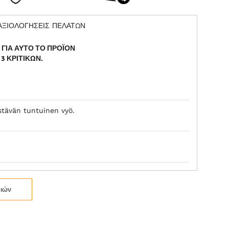
ΑΞΙΟΛΟΓΗΣΕΙΣ ΠΕΛΑΤΩΝ
Σ ΓΙΑ ΑΥΤΌ ΤΟ ΠΡΟΪΌΝ
Ι
3
ΚΡΙΤΙΚΏΝ.
stävän tuntuinen vyö.
μιών