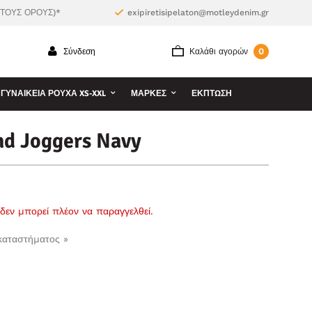
 ΤΟΥΣ ΟΡΟΥΣ)*
exipiretisipelaton@motleydenim.gr
0
Σύνδεση
Καλάθι αγορών
ΓΥΝΑΙΚΕΊΑ ΡΟΎΧΑ XS-XXL
ΜΆΡΚΕΣ
ΕΚΠΤΩΣΗ
d Joggers Navy
ι δεν μπορεί πλέον να παραγγελθεί.
 καταστήματος »