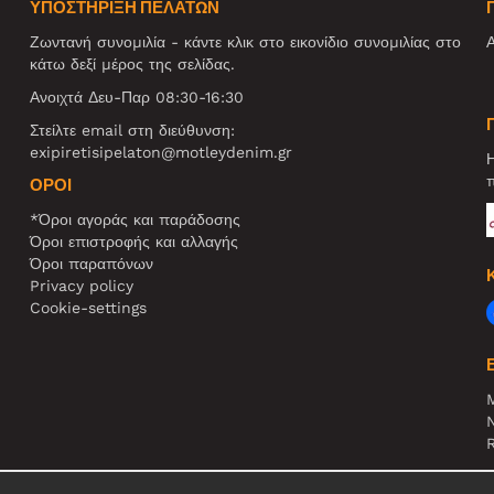
ΥΠΟΣΤΗΡΙΞΗ ΠΕΛΑΤΩΝ
Ζωντανή συνομιλία - κάντε κλικ στο εικονίδιο συνομιλίας στο
Α
κάτω δεξί μέρος της σελίδας.
Ανοιχτά Δευ-Παρ 08:30-16:30
Στείλτε email στη διεύθυνση:
exipiretisipelaton@motleydenim.gr
Η
π
ΌΡΟΙ
*Όροι αγοράς και παράδοσης
Όροι επιστροφής και αλλαγής
Όροι παραπόνων
Privacy policy
Cookie-settings
N
R
Σ