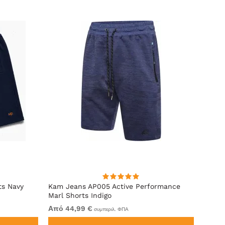
ts Navy
Kam Jeans AP005 Active Performance
Kam J
Marl Shorts Indigo
Marl 
Από 44,99 €
Από 4
συμπεριλ. ΦΠΑ