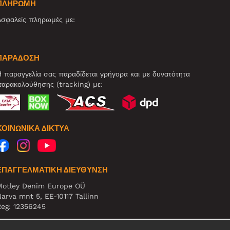
ΠΛΗΡΩΜΗ
σφαλείς πληρωμές με:
ΠΑΡΑΔΟΣΗ
 παραγγελία σας παραδίδεται γρήγορα και με δυνατότητα
αρακολούθησης (tracking) με:
ΚΟΙΝΩΝΙΚΆ ΔΊΚΤΥΑ
ΕΠΑΓΓΕΛΜΑΤΙΚΗ ΔΙΕΥΘΥΝΣΗ
Motley Denim Europe OÜ
arva mnt 5, EE-10117 Tallinn
eg: 12356245
ΗΜΕΙΩΣΗ! Μη στέλνετε επιστρεφόμενα προϊόντα σε αυτήν