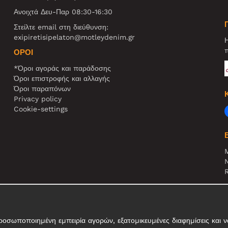
Ανοιχτά Δευ-Παρ 08:30-16:30
Στείλτε email στη διεύθυνση:
exipiretisipelaton@motleydenim.gr
Η
π
ΌΡΟΙ
*Όροι αγοράς και παράδοσης
Όροι επιστροφής και αλλαγής
Όροι παραπόνων
Privacy policy
Cookie-settings
N
R
Σ
τ
σωποποιημένη εμπειρία αγορών, εξατομικευμένες διαφημίσεις και να