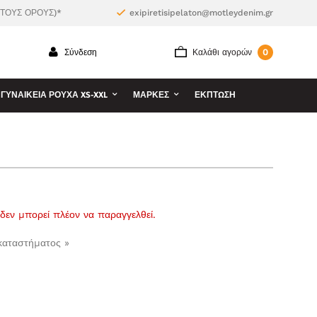
 ΤΟΥΣ ΟΡΟΥΣ)*
exipiretisipelaton@motleydenim.gr
0
Σύνδεση
Καλάθι αγορών
ΓΥΝΑΙΚΕΊΑ ΡΟΎΧΑ XS-XXL
ΜΆΡΚΕΣ
ΕΚΠΤΩΣΗ
ι δεν μπορεί πλέον να παραγγελθεί.
 καταστήματος »