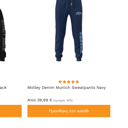
lack
Motley Denim Munich Sweatpants Navy
Motle
Από 39,99 €
Από 4
συμπεριλ. ΦΠΑ
ι
Προσθήκη στο καλάθι