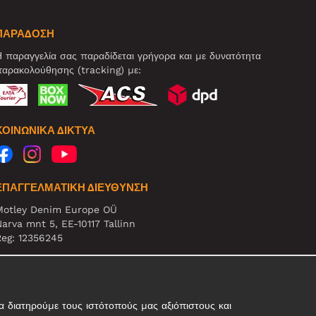
ΠΑΡΑΔΟΣΗ
 παραγγελία σας παραδίδεται γρήγορα και με δυνατότητα
αρακολούθησης (tracking) με:
ΚΟΙΝΩΝΙΚΆ ΔΊΚΤΥΑ
ΕΠΑΓΓΕΛΜΑΤΙΚΗ ΔΙΕΥΘΥΝΣΗ
Motley Denim Europe OÜ
arva mnt 5, EE-10117 Tallinn
eg: 12356245
ΗΜΕΙΩΣΗ! Μη στέλνετε επιστρεφόμενα προϊόντα σε αυτήν
η διεύθυνση!
 διατηρούμε τους ιστότοπούς μας αξιόπιστους και