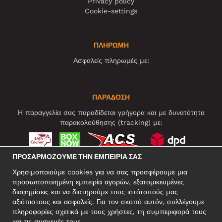
Privacy policy
Cookie-settings
ΠΛΗΡΩΜΗ
Ασφαλείς πληρωμές με:
ΠΑΡΑΔΟΣΗ
Η παραγγελία σας παραδίδεται γρήγορα και με δυνατότητα
παρακολούθησης (tracking) με:
ΠΡΟΣΑΡΜΌΖΟΥΜΕ ΤΗΝ ΕΜΠΕΙΡΊΑ ΣΑΣ
ΚΟΙΝΩΝΙΚΆ ΔΊΚΤΥΑ
Χρησιμοποιούμε cookies για να σας προσφέρουμε μια
προσωποποιημένη εμπειρία αγορών, εξατομικευμένες
διαφημίσεις και να διατηρούμε τους ιστότοπούς μας
αξιόπιστους και ασφαλείς. Για τον σκοπό αυτόν, συλλέγουμε
ΕΠΑΓΓΕΛΜΑΤΙΚΗ ΔΙΕΥΘΥΝΣΗ
πληροφορίες σχετικά με τους χρήστες, τη συμπεριφορά τους
Motley Denim Europe OÜ
και τις συσκευές τους.