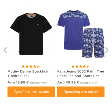
m
Motley Denim Stockholm
Kam Jeans 5002 Palm Tree
Mo
T-shirt Black
Panel Tee And Short Set
Sh
Electric Blue
Bl
Από 16,99 €
Από 49,99 €
Απ
συμπεριλ. ΦΠΑ
συμπεριλ. ΦΠΑ
Προσθήκη στο καλάθι
Προσθήκη στο καλάθι