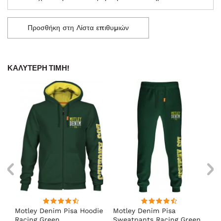
Προσθήκη στη Λίστα επιθυμιών
ΚΑΛΎΤΕΡΗ ΤΙΜΉ!
Motley Denim Pisa Hoodie
Motley Denim Pisa
Mo
Racing Green
Sweatpants Racing Green
Ho