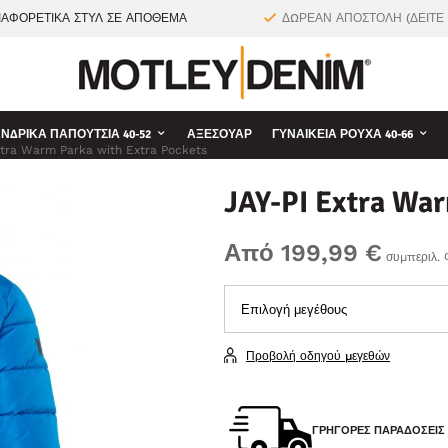
ΙΑΦΟΡΕΤΙΚΑ ΣΤΥΛ ΣΕ ΑΠΟΘΕΜΑ
ΔΩΡΕΑΝ ΑΠΟΣΤΟΛΗ (ΔΕΙΤΕ
ΝΔΡΙΚΆ ΠΑΠΟΎΤΣΙΑ 40-52
ΑΞΕΣΟΥΆΡ
ΓΥΝΑΙΚΕΊΑ ΡΟΎΧΑ 40-66
xtra Warm Parka with Extra Pockets
JAY-PI Extra War
Από 199,99 €
συμπεριλ.
Προβολή οδηγού μεγεθών
ΓΡΉΓΟΡΕΣ ΠΑΡΑΔΌΣΕΙΣ