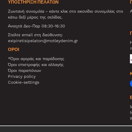
ΥΠΟΣΤΗΡΙΞΗ ΠΕΛΑΤΩΝ
Ζωντανή συνομιλία - κάντε κλικ στο εικονίδιο συνομιλίας στο
Α
κάτω δεξί μέρος της σελίδας.
Ανοιχτά Δευ-Παρ 08:30-16:30
Στείλτε email στη διεύθυνση:
exipiretisipelaton@motleydenim.gr
Η
π
ΌΡΟΙ
*Όροι αγοράς και παράδοσης
Όροι επιστροφής και αλλαγής
Όροι παραπόνων
Privacy policy
Cookie-settings
N
R
Σ