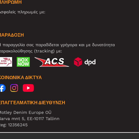
ΠΛΗΡΩΜΗ
σφαλείς πληρωμές με:
ΠΑΡΑΔΟΣΗ
 παραγγελία σας παραδίδεται γρήγορα και με δυνατότητα
αρακολούθησης (tracking) με:
ΚΟΙΝΩΝΙΚΆ ΔΊΚΤΥΑ
ΕΠΑΓΓΕΛΜΑΤΙΚΗ ΔΙΕΥΘΥΝΣΗ
Motley Denim Europe OÜ
arva mnt 5, EE-10117 Tallinn
eg: 12356245
ΗΜΕΙΩΣΗ! Μη στέλνετε επιστρεφόμενα προϊόντα σε αυτήν