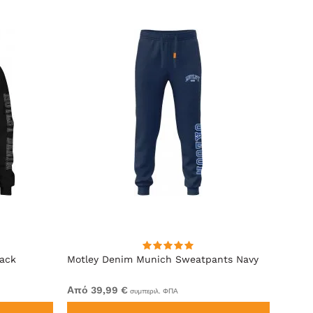
lack
Motley Denim Munich Sweatpants Navy
Motle
Από 39,99 €
Από 4
συμπεριλ. ΦΠΑ