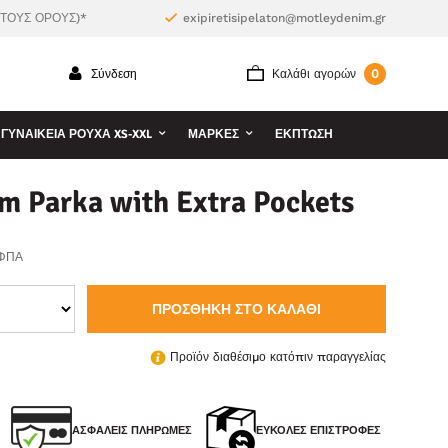
 ΤΟΥΣ ΟΡΟΥΣ)*
exipiretisipelaton@motleydenim.gr
0
Σύνδεση
Καλάθι αγορών
ΓΥΝΑΙΚΕΊΑ ΡΟΎΧΑ XS-XXL
ΜΆΡΚΕΣ
ΕΚΠΤΩΣΗ
m Parka with Extra Pockets
 ΦΠΑ
ΠΡΟΣΘΉΚΗ ΣΤΟ ΚΑΛΆΘΙ
Προϊόν διαθέσιμο κατόπιν παραγγελίας
ΑΣΦΑΛΕΊΣ ΠΛΗΡΩΜΈΣ
ΕΎΚΟΛΕΣ ΕΠΙΣΤΡΟΦΈΣ